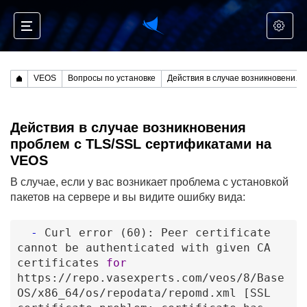
VEOS
Вопросы по установке
Действия в случае возникновения проблем с TLS/SSL сертификатами на VEOS
Действия в случае возникновения
проблем с TLS/SSL сертификатами на
VEOS
В случае, если у вас возникает проблема с установкой
пакетов на сервере и вы видите ошибку вида:
-
Curl
error
(60
)
:
Peer
certificate
cannot
be
authenticated
with
given
CA
certificates
for
https
:
/
/repo
.vasexperts
.com
/veos
/8
/Base
OS
/x86_64
/os
/repodata
/repomd
.xml
[SSL