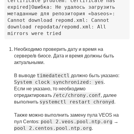
certificate
problem
:
certificate
has
expired
]
О
ш
и
б
к
а
:
Н
е
у
д
а
л
о
с
ь
з
а
г
р
у
з
и
т
ь
м
е
т
а
д
а
н
н
ы
е
д
л
я
р
е
п
о
з
и
т
о
р
и
я
«baseos
»
:
Cannot
download
repomd
.xml
:
Cannot
download
repodata
/repomd
.xml
:
All
mirrors
were
tried
Необходимо проверить дату и время на
сервере/в биосе. Дата и время должны быть
актуальными.
timedatectl
В выводе
должно быть указано:
System clock synchronized: yes
.
Если не указано, то необходимо
л VEOS
/etc/chrony.conf
отредактировать
, далее
systemctl restart chronyd
выполнить
.
Также можно выполнить замену пула VEOS на
pool 2.veos.pool.ntp.org
пул Centos:
→
pool 2.centos.pool.ntp.org
.