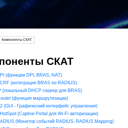
Компоненты СКАТ
поненты СКАТ
PI (функции DPI, BRAS, NAT)
PCRF (интеграция BRAS по RADIUS)
 (локальный DHCP сервер для BRAS)
Router (функция маршрутизации)
2 (GUI - Графический интерфейс управления)
 HotSpot (Captive Portal для Wi-Fi авторизации)
RADIUS (Монитор событий RADIUS. RADIUS Mapping)