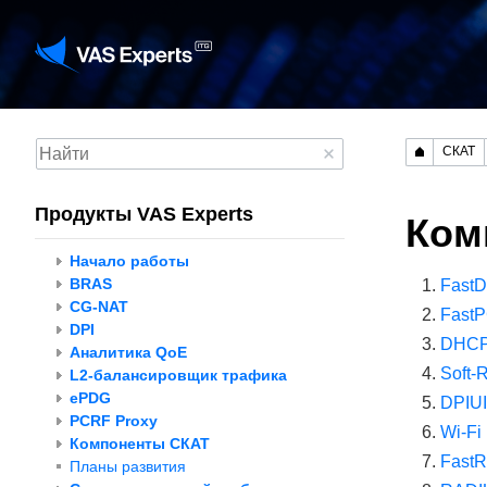
СКАТ
Продукты VAS Experts
Ком
Начало работы
BRAS
FastD
CG-NAT
Fast
DPI
DHCP
Аналитика QoE
Soft-
L2-балансировщик трафика
ePDG
DPIUI
PCRF Proxy
Wi-Fi
Компоненты СКАТ
Fast
Планы развития