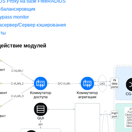
US Proxy на базе FreeRADIUS
X-балансировщик
ypass monitor
асервер/Сервер кэширования
иты
ействие модулей