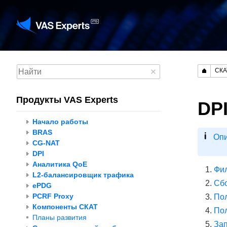
СКА
Продукты VAS Experts
DP
Начало работы
BRAS
Опи
CG-NAT
DPI
Аналитика QoE
Фил
L2-балансировщик трафика
Сбо
ePDG
PCRF Proxy
Пол
Компоненты СКАТ
Пол
Планы развития
Зап