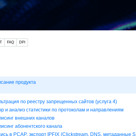
Т
FAQ
DPI
I
сание продукта
ьтрация по реестру запрещенных сайтов (услуга 4)
р и анализ статистики по протоколам и направлениям
исинг внешних каналов
исинг абонентского канала
ись в PCAP, экспорт IPFIX (Clickstream, DNS, метаданные SI