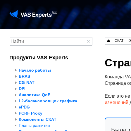
СКАТ
D
Продукты VAS Experts
Стра
Начало работы
BRAS
Команда VAS
CG-NAT
Страница о
DPI
Аналитика QoE
Если это не
L2-балансировщик трафика
изменений
д
ePDG
PCRF Proxy
Компоненты СКАТ
Планы развития
Была 