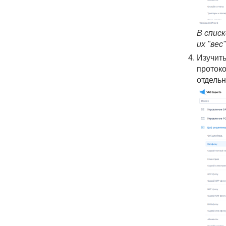
В спис
их "вес
Изучить
протоко
отдельн