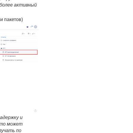
иболее активный
и пакетов)
задержку и
 это может
лучать по