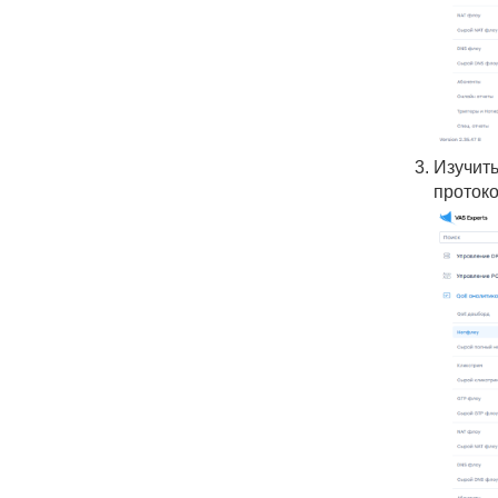
Изучит
протоко