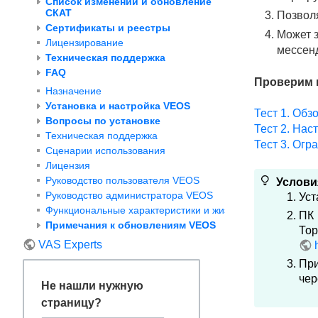
Список изменений и обновление
СКАТ
Позволя
Сертификаты и реестры
Может з
Лицензирование
мессен
Техническая поддержка
FAQ
Проверим н
Назначение
Установка и настройка VEOS
Тест 1. Обз
Вопросы по установке
Тест 2. Нас
Техническая поддержка
Тест 3. Огр
Сценарии использования
Лицензия
Руководство пользователя VEOS
Услови
Руководство администратора VEOS
Уст
Функциональные характеристики и жизненный цикл VEOS
ПК
Примечания к обновлениям VEOS
Т
VAS Experts
При
че
Не нашли нужную
страницу?