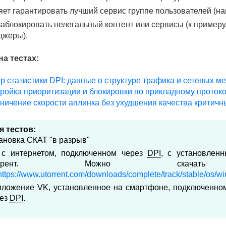
ет гарантировать лучший сервис группе пользователей (на
аблокировать нелегальный контент или сервисы (к пример
джеры).
а тестах:
ор статистики DPI: данные о структуре трафика и сетевых м
тройка приоритизации и блокировки по прикладному проток
аничение скорости аплинка без ухудшения качества критич
я тестов:
ановка СКАТ "в разрыв"
 с интернетом, подключенном через
DPI
, с установлен
оррент. Можно скач
https://www.utorrent.com/downloads/complete/track/stable/os/wi
ложение VK, установленное на смартфоне, подключенном
рез
DPI
.