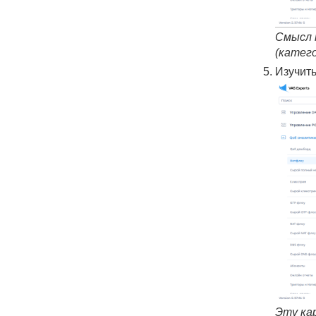
Смысл 
(катег
Изучит
Эту ка