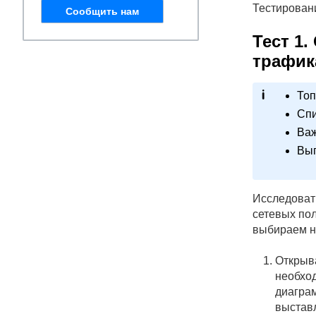
Тестирован
Сообщить нам
Тест 1.
трафик
Топ
Спи
Ва
Выг
Исследоват
сетевых пол
выбираем н
Открыв
необход
диагра
выставл