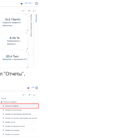
л "Отчеты",