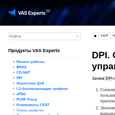
СКАТ
Н
Продукты VAS Experts
DPI.
Начало работы
упра
BRAS
CG-NAT
DPI
Зачем
DPI
п
Аналитика QoE
L2-балансировщик трафика
Снижает
ePDG
пользов
PCRF Proxy
приложе
Компоненты СКАТ
Экономи
Планы развития
маршру