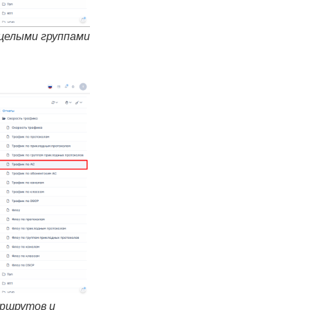
 целыми группами
аршрутов и