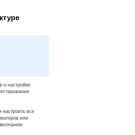
уктуре
е о настройке
 тестирования
 настроить все
икаторов или
 умолчанию