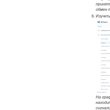
принят
обмен 
Изучить
На гра
находи
сигнал