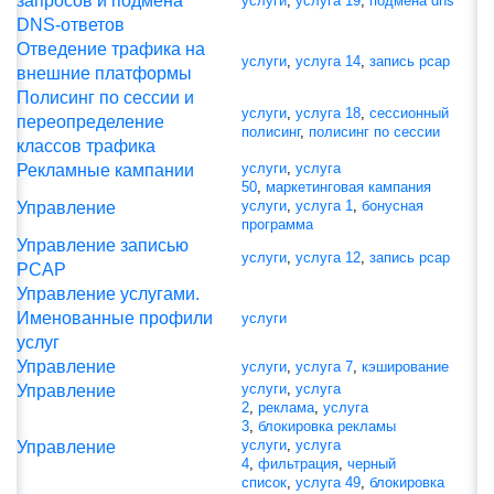
запросов и подмена
услуги
,
услуга 19
,
подмена dns
DNS-ответов
Отведение трафика на
услуги
,
услуга 14
,
запись рсар
внешние платформы
Полисинг по сессии и
услуги
,
услуга 18
,
сессионный
переопределение
полисинг
,
полисинг по сессии
классов трафика
услуги
,
услуга
Рекламные кампании
50
,
маркетинговая кампания
услуги
,
услуга 1
,
бонусная
Управление
программа
Управление записью
услуги
,
услуга 12
,
запись pcap
PCAP
Управление услугами.
Именованные профили
услуги
услуг
Управление
услуги
,
услуга 7
,
кэширование
услуги
,
услуга
Управление
2
,
реклама
,
услуга
3
,
блокировка рекламы
услуги
,
услуга
Управление
4
,
фильтрация
,
черный
список
,
услуга 49
,
блокировка