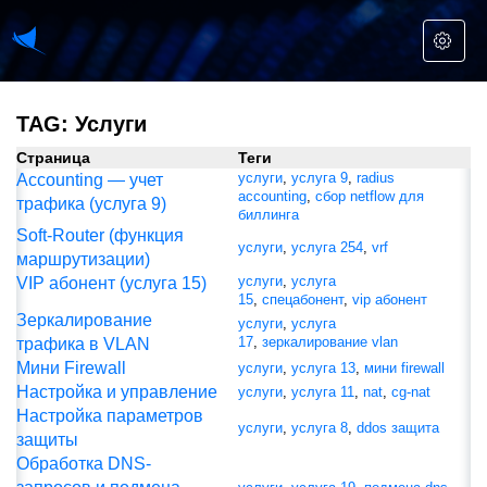
TAG: Услуги
Страница
Теги
услуги
,
услуга 9
,
radius
Accounting — учет
accounting
,
сбор netflow для
трафика (услуга 9)
биллинга
Soft-Router (функция
услуги
,
услуга 254
,
vrf
маршрутизации)
услуги
,
услуга
VIP абонент (услуга 15)
15
,
спецабонент
,
vip абонент
Зеркалирование
услуги
,
услуга
17
,
зеркалирование vlan
трафика в VLAN
Мини Firewall
услуги
,
услуга 13
,
мини firewall
Настройка и управление
услуги
,
услуга 11
,
nat
,
cg-nat
Настройка параметров
услуги
,
услуга 8
,
ddos защита
защиты
Обработка DNS-