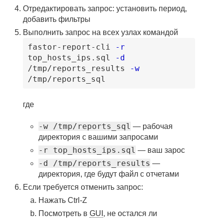
Отредактировать запрос: установить период,
добавить фильтры
Выполнить запрос на всех узлах командой
fastor-report-cli
-r
top_hosts_ips
.sql
-d
/tmp
/reports_results
-w
/tmp
/reports_sql
где
-w /tmp/reports_sql
— рабочая
директория с вашими запросами
-r top_hosts_ips.sql
— ваш зарос
-d /tmp/reports_results
—
директория, где будут файл с отчетами
Если требуется отменить запрос:
Нажать Ctrl-Z
Посмотреть в
GUI
, не остался ли