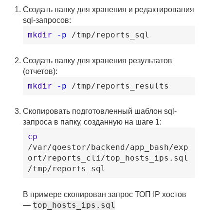
Создать папку для хранения и редактирования
sql-запросов:
mkdir
-p
/tmp
/reports_sql
Создать папку для хранения результатов
(отчетов):
mkdir
-p
/tmp
/reports_results
Скопировать подготовленный шаблон sql-
запроса в папку, созданную на шаге 1:
cp
/var
/qoestor
/backend
/app_bash
/exp
ort
/reports_cli
/top_hosts_ips
.sql
/tmp
/reports_sql
В примере скопирован запрос ТОП IP хостов
top_hosts_ips.sql
—