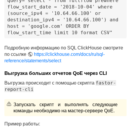
query="select * from fullflow prewhere 
flow_start_date = '2018-10-04' where 
(source_ipv4 = '10.64.66.100' or 
destination_ipv4 = '10.64.66.100') and 
host = 'google.com' ORDER BY 
flow_start_time limit 10 format CSV"
Подробную информацию по SQL ClickHouse смотрите
по ссылке
https://clickhouse.com/docs/ru/sql-
reference/statements/select
Выгрузка больших отчетов QoE через CLI
fastor-
Выгрузка происходит с помощью скрипта
report-cli
Запускать скрипт и выполнять следующие
команды необходимо на мастер-сервере QoE.
Пример работы: