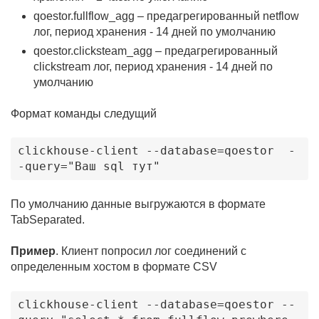
qoestor.fullflow_agg – предагрегированный netflow
лог, период хранения - 14 дней по умолчанию
qoestor.clicksteam_agg – предагрегированный
clickstream лог, период хранения - 14 дней по
умолчанию
Формат команды следущий
clickhouse-client --database=qoestor  -
-query="Ваш sql тут"
По умолчанию данные выгружаются в формате
л VEOS
TabSeparated.
Пример
. Клиент попросил лог соединений с
определенным хостом в формате CSV
clickhouse-client --database=qoestor --