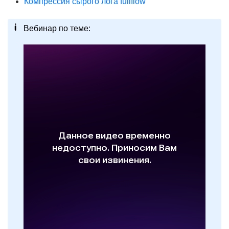
Компрессия сырого лога fullflow
Вебинар по теме:
л VEOS