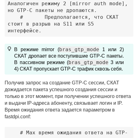
Аналогичен режиму 2 [mirror auth mode], 
но GTP-C пакеты не дропаются. 

    #       Предполагается, что СКАТ 
стоит в разрыв на S11 или S5 
интерфейсе.
bras_gtp_mode
В режиме mirror (
1 или 2)
СКАТ дропает все поступившие GTP-C пакеты.
bras_gtp_mode
В пассивном режиме (
3 или
4) СКАТ пропускает GTP-C трафик сквозь себя.
Получив запрос на создание GTP-C сессии, СКАТ
дожидается пакета успешного создания сессии и
только в этот момент, при получении успешного ответа
и выдачи IP-адреса абоненту, связывает логин и IP.
Время ожидания ответа задается параметром в
fastdpi.conf:
    # Max время ожидания ответа на GTP-