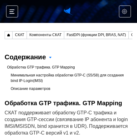
СКАТ
Компоненты СКАТ
FastDPI (функции DPI, BRAS, NAT)
Содержание
Обработка GTP трафика. GTP Mapping
Минимальная настройка обработки GTP-C (S5/S8) для создания
bind IP-Login(IMSI)
Описание параметров
Обработка GTP трафика. GTP Mapping
СКАТ поддерживает обработку GTP-C трафика и
создания GTP-сессии (связявание IP абонента и login
IMSI/MSISDN, bind хранится в UDR). Поддерживается
обработка GTP-C версий v1 и v2.