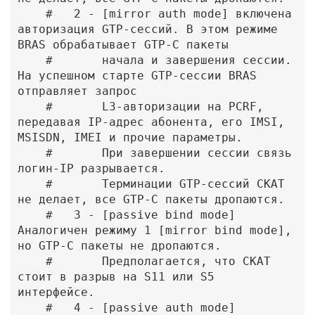
    #   2 - [mirror auth mode] включена 
авторизация GTP-сессий. В этом режиме 
BRAS обрабатывает GTP-C пакеты

    #       начала и завершения сессии. 
На успешном старте GTP-сессии BRAS 
отправляет запрос 

    #       L3-авторизации на PCRF, 
передавая IP-адрес абонента, его IMSI, 
MSISDN, IMEI и прочие параметры.

    #       При завершении сессии связь 
логин-IP разрывается.

    #       Терминации GTP-сессий СКАТ 
не делает, все GTP-C пакеты дропаются.

    #   3 - [passive bind mode] 
Аналогичен режиму 1 [mirror bind mode], 
но GTP-C пакеты не дропаются. 

    #       Предполагается, что СКАТ 
стоит в разрыв на S11 или S5 
интерфейсе.

    #   4 - [passive auth mode] 