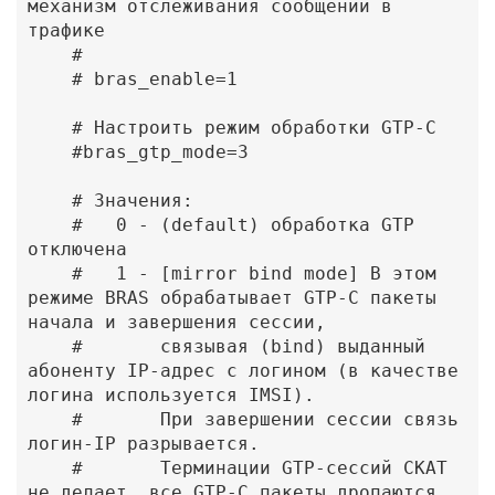
механизм отслеживания сообщений в 
трафике

    #

    # bras_enable=1

    # Настроить режим обработки GTP-С

    #bras_gtp_mode=3

    # Значения:

    #   0 - (default) обработка GTP 
отключена

    #   1 - [mirror bind mode] В этом 
режиме BRAS обрабатывает GTP-C пакеты 
начала и завершения сессии,

    #       связывая (bind) выданный 
абоненту IP-адрес с логином (в качестве 
логина используется IMSI).

    #       При завершении сессии связь 
логин-IP разрывается.

    #       Терминации GTP-сессий СКАТ 
не делает, все GTP-C пакеты дропаются.
