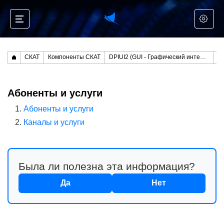
СКАТ
Компоненты СКАТ
DPIUI2 (GUI - Графический интерфейс управления)
Ру
Абоненты и услуги
Абоненты и услуги
Каналы и услуги
Была ли полезна эта информация?
Да
Нет