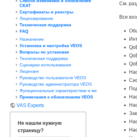
Список изменений и обновление
См. ра
СКАТ
Сертификаты и реестры
Все воз
Лицензирование
Техническая поддержка
Об
FAQ
Ин
Назначение
Установка и настройка VEOS
QoE
Вопросы по установке
QoE
Техническая поддержка
QoE
Сценарии использования
Лицензия
На
Руководство пользователя VEOS
Си
Руководство администратора VEOS
Под
Функциональные характеристики и жизненный цикл VEOS
Нас
Примечания к обновлениям VEOS
На
VAS Experts
Зак
На
Не нашли нужную
Нас
страницу?