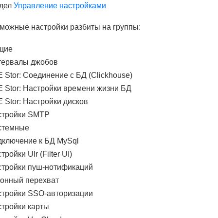
здел
Управление настройками
можные настройки разбиты на группы:
щие
тервалы джобов
 Stor: Соединение с БД (Clickhouse)
 Stor: Настройки времени жизни БД
 Stor: Настройки дисков
стройки SMTP
стемные
ключение к БД MySql
тройки Ulr (Filter UI)
стройки пуш-нотификаций
онный перехват
стройки SSO-авторизации
тройки карты