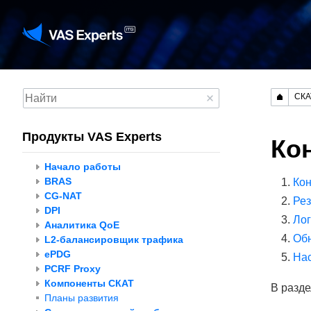
СКА
Продукты VAS Experts
Ко
Начало работы
BRAS
Ко
CG-NAT
Рез
DPI
Лог
Аналитика QoE
Об
L2-балансировщик трафика
ePDG
Нас
PCRF Proxy
Компоненты СКАТ
В разд
Планы развития