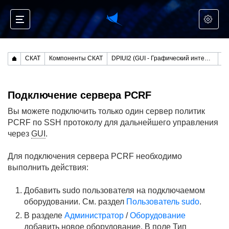
СКАТ
Компоненты СКАТ
DPIUI2 (GUI - Графический интерфейс управления)
Ру
Подключение сервера PCRF
Вы можете подключить только один сервер политик
PCRF по SSH протоколу для дальнейшего управления
через
GUI
.
Для подключения сервера PCRF необходимо
выполнить действия:
Добавить sudo пользователя на подключаемом
оборудовании. См. раздел
Пользователь sudo
.
В разделе
Администратор
/
Оборудование
добавить новое оборудование. В поле Тип