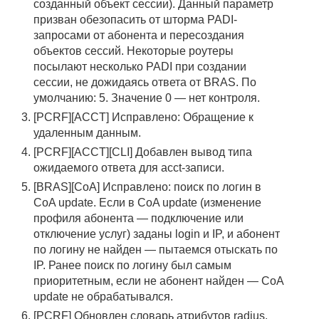
созданный объект сессии). Данный параметр
призван обезопасить от шторма PADI-
запросами от абонента и пересоздания
объектов сессий. Некоторые роутеры
посылают несколько PADI при создании
сессии, не дожидаясь ответа от BRAS. По
умолчанию: 5. Значение 0 — нет контроля.
[PCRF][ACCT] Исправлено: Обращение к
удаленным данным.
[PCRF][ACCT][CLI] Добавлен вывод типа
ожидаемого ответа для acct-записи.
[BRAS][CoA] Исправлено: поиск по логин в
CoA update. Если в CoA update (изменение
профиля абонента — подключение или
отключение услуг) заданы login и IP, и абонент
по логину не найден — пытаемся отыскать по
IP. Ранее поиск по логину был самым
приоритетным, если не абонент найден — CoA
update не обрабатывался.
[PCRF] Обновлен словарь атрибутов radius.