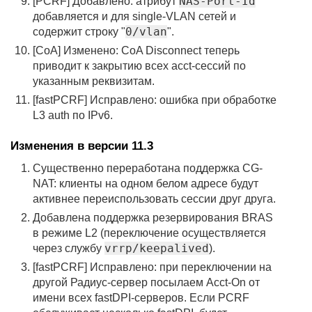
NAS-Port-Id
[PCRF] Добавлено: атрибут
добавляется и для single-VLAN сетей и
0/vlan
содержит строку "
".
[CoA] Изменено: CoA Disconnect теперь
приводит к закрытию всех acct-сессий по
указанным реквизитам.
[fastPCRF] Исправлено: ошибка при обработке
L3 auth по IPv6.
Изменения в версии 11.3
Существенно переработана поддержка CG-
NAT: клиенты на одном белом адресе будут
активнее переиспользовать сессии друг друга.
Добавлена поддержка резервирования BRAS
в режиме L2 (переключение осуществляется
vrrp/keepalived
через службу
).
[fastPCRF] Исправлено: при переключении на
другой Радиус-сервер посылаем Acct-On от
имени всех fastDPI-серверов. Если PCRF