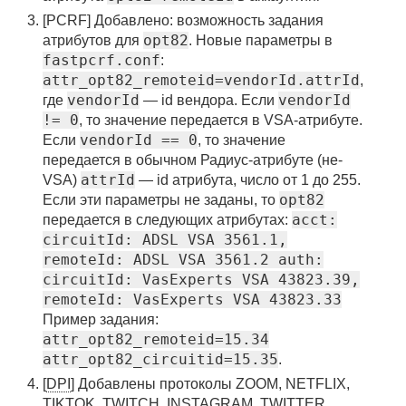
[PCRF] Добавлено: возможность задания
opt82
атрибутов для
. Новые параметры в
fastpcrf.conf
:
attr_opt82_remoteid=vendorId.attrId
,
vendorId
vendorId
где
— id вендора. Если
!= 0
, то значение передается в VSA-атрибуте.
vendorId == 0
Если
, то значение
передается в обычном Радиус-атрибуте (не-
attrId
VSA)
— id атрибута, число от 1 до 255.
opt82
Если эти параметры не заданы, то
acct:
передается в следующих атрибутах:
circuitId: ADSL VSA 3561.1,
remoteId: ADSL VSA 3561.2 auth:
circuitId: VasExperts VSA 43823.39,
remoteId: VasExperts VSA 43823.33
Пример задания:
attr_opt82_remoteid=15.34
attr_opt82_circuitid=15.35
.
[
DPI
] Добавлены протоколы ZOOM, NETFLIX,
TIKTOK, TWITCH, INSTAGRAM, TWITTER,