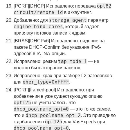
opt82
[PCRF][DHCP] Исправлено: передача
circuit/remote id
в аккаунтинг.
storage_agent
Добавлено: для
параметр
engine_bind_cores
, который задает
привязку потоков записи к ядрам.
[BRAS][DHCPv6] Исправлено: падение на
пакете DHCP-Confirm без указания IPv6-
адресов в IA_NA-опции.
tap_mode=1
Исправлено: режим
— не
должно быть отправки пакетов.
Исправлено: крах при разборе L2-заголовков
eher_type=0xFFFF
для
.
[PCRF][framed-pool] Исправлено: при
добавлении в уже существующую опцию
opt125
не учитывалось, что
dhcp_poolname_opt=0
— это то же самое,
dhcp_poolname_opt=2
что и
. Это приводило
opt125
к добавлению
для VasExperts при
dhcp_poolname_opt=0
.