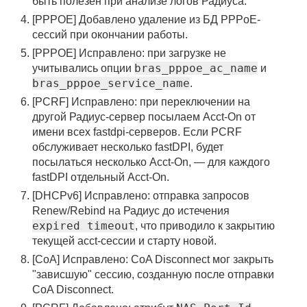
быть полезен при анализе логов Радиуса.
[PPPOE] Добавлено удаление из БД PPPoE-
сессий при окончании работы.
[PPPOE] Исправлено: при загрузке не
bras_pppoe_ac_name
учитывались опции
и
bras_pppoe_service_name
.
[PCRF] Исправлено: при переключении на
другой Радиус-сервер посылаем Acct-On от
имени всех fastdpi-серверов. Если PCRF
обслуживает несколько fastDPI, будет
посылаться несколько Acct-On, — для каждого
fastDPI отдельный Acct-On.
[DHCPv6] Исправлено: отправка запросов
Renew/Rebind на Радиус до истечения
expired timeout
, что приводило к закрытию
текущей acct-сессии и старту новой.
[CoA] Исправлено: CoA Disconnect мог закрыть
"зависшую" сессию, созданную после отправки
CoA Disconnect.