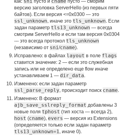
sni
cname
как:
пусто и
пусто — сморим
версию заголовка ServerHello (из первых пяти
байтов). Если версия <=0x0300 — это
ssl_unknown
tls_unknown
, иначе это
. Если
tls13_unknown
задан параметр
— всегда
смотрим ServerHello и если там версия 0x0304
tls_unknown
--- это всегда протокол
sni
cname
(независимо от
/
).
layout
flags
Исправлено: в файлах
в поле
ставится значение: 2 — если это служебная
запись или не определено еще flow иначе
dir_data
устанавливаем 1 —
.
Изменено: если задан параметр
ssl_parse_reply
cname
, происходит поиск
.
Изменено: В формат
ajb_save_sslreply_format
добавлены 3
tphost
новые поля
(тип хоста — всегда 2),
host
cname
evers
(
),
— версия из Extensions
(определяется только если задан параметр
tls13_unknown=1
, иначе 0).