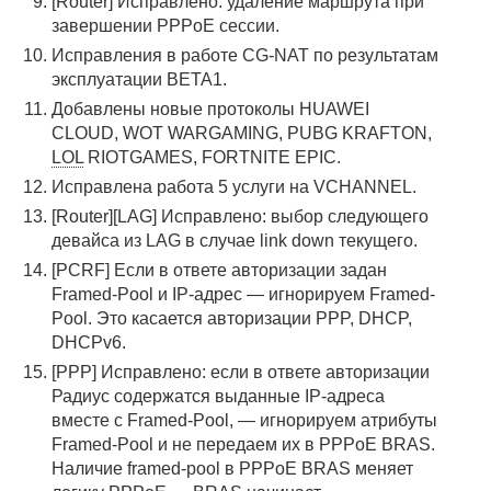
[Router] Исправлено: удаление маршрута при
завершении PPPoE сессии.
Исправления в работе CG-NAT по результатам
эксплуатации BETA1.
Добавлены новые протоколы HUAWEI
CLOUD, WOT WARGAMING, PUBG KRAFTON,
LOL
RIOTGAMES, FORTNITE EPIC.
Исправлена работа 5 услуги на VCHANNEL.
[Router][LAG] Исправлено: выбор следующего
девайса из LAG в случае link down текущего.
[PCRF] Если в ответе авторизации задан
Framed-Pool и IP-адрес — игнорируем Framed-
Pool. Это касается авторизации PPP, DHCP,
DHCPv6.
[PPP] Исправлено: если в ответе авторизации
Радиус содержатся выданные IP-адреса
вместе с Framed-Pool, — игнорируем атрибуты
Framed-Pool и не передаем их в PPPoE BRAS.
Наличие framed-pool в PPPoE BRAS меняет