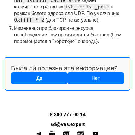
nat_dstaddr_cache_size
задает
dst_ip:dst_port
количество хранимых
в
рамках белого адреса для UDP. По умолчанию
0xffff * 2
(для TCP не актуально).
Изменено: при блокировке ресурса
освобождение flow производится быстрее (flow
перемещается в "короткую" очередь).
Была ли полезна эта информация?
Да
Нет
8-800-777-00-14
sd@vas.expert