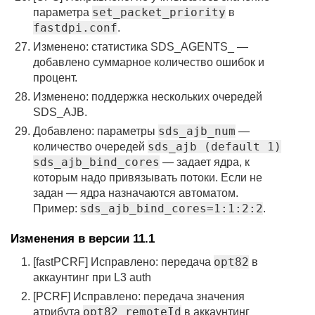
set_packet_priority
параметра
в
fastdpi.conf
.
Изменено: статистика SDS_AGENTS_ —
добавлено суммарное количество ошибок и
процент.
Изменено: поддержка нескольких очередей
SDS_AJB.
sds_ajb_num
Добавлено: параметры
—
sds_ajb (default 1)
количество очередей
sds_ajb_bind_cores
— задает ядра, к
которым надо привязывать потоки. Если не
задан — ядра назначаются автоматом.
sds_ajb_bind_cores=1:1:2:2
Пример:
.
Изменения в версии 11.1
opt82
[fastPCRF] Исправлено: передача
в
аккаунтинг при L3 auth
[PCRF] Исправлено: передача значения
opt82 remoteId
атрибута
в аккаунтинг