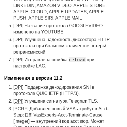
LINKEDIN, AMAZON VIDEO, APPLE STORE,
APPLE ICLOUD, APPLE UPDATES, APPLE
PUSH, APPLE SIRI, APPLE MAIL
[
DPI
] Название протокола GOOGLEVIDEO
изменено на YOUTUBE
[
DPI
] Улучшена надежность диссектора HTTP
протокола при большом количестве потерь/
ретрансмиссий
reload
[
DPI
] Исправлена ошибка
при
настройке LAG.
Изменения в версии 11.2
[
DPI
] Поддержка декодирования SNI в
протоколе QUIC IETF (HTTP/3).
[
DPI
] Улучшена сигнатура Telegram TLS.
[PCRF] Добавлен новый VSA-атрибут в Acct-
Stop: [26] VasExperts-Acct-Terminate-Cause
[integer] — внутренний код acct stop. Может