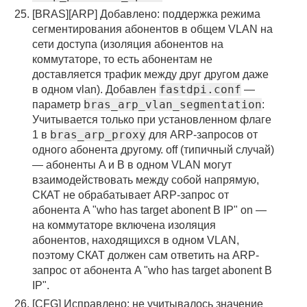
[BRAS][ARP] Добавлено: поддержка режима
сегментирования абонентов в общем VLAN на
сети доступа (изоляция абонентов на
коммутаторе, то есть абонентам не
доставляется трафик между друг другом даже
fastdpi.conf
в одном vlan). Добавлен
—
bras_arp_vlan_segmentation
параметр
:
Учитывается только при установленном флаге
bras_arp_proxy
1 в
для ARP-запросов от
одного абонента другому. off (типичный случай)
— абоненты A и B в одном VLAN могут
взаимодействовать между собой напрямую,
СКАТ не обрабатывает ARP-запрос от
абонента A "who has target abonent B IP" on —
на коммутаторе включена изоляция
абонентов, находящихся в одном VLAN,
поэтому СКАТ должен сам ответить на ARP-
запрос от абонента A "who has target abonent B
IP".
[CFG] Исправлено: не учитывалось значение