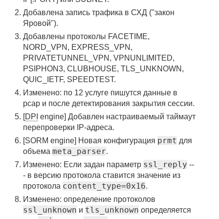
Добавлена запись трафика в СХД ("закон
Яровой").
Добавлены протоколы FACETIME,
NORD_VPN, EXPRESS_VPN,
PRIVATETUNNEL_VPN, VPNUNLIMITED,
PSIPHON3, CLUBHOUSE, TLS_UNKNOWN,
QUIC_IETF, SPEEDTEST.
Изменено: по 12 услуге пишутся данные в
pcap и после детектирования закрытия сессии.
[
DPI
engine] Добавлен настраиваемый таймаут
перепроверки IP-адреса.
prmt
[SORM engine] Новая конфигурация
для
meta_parser
объема
.
ssl_reply
Изменено: Если задан параметр
--
- в версию протокола ставится значение из
content_type=0x16
протокола
.
Изменено: определение протоколов
ssl_unknown
tls_unknown
и
определяется