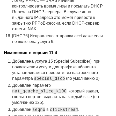
логику PPPoE — BRAS начинает
контролировать время лизы и посылать DHCP
Renew на DHCP-сервера. В случае явно
выданного IP-адреса это может привести к
закрытию PPPoE-сессии, если DHCP-сервер
ответит NAK.
[DHCP6] Исправлено: отправка acct даже если
не включена услуга 9.
Изменения в версии 11.4
Добавлена услуга 15 (Special Subscriber): при
подключении услуги для трафика абонента
устанавливается приоритет из настроечного
special_dscp
параметра
(по умолчанию 0).
Добавлен параметр
nat_gcache_slice_k100
, который задает,
сколько портов выделять на каждый slice (по
умолчанию 125).
seqno
clickstream
Добавлен
в
.