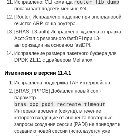
router fib dump
Исправлено: CLI команда
показывает подсети меньше /24.
[Router] Исправлено падение при внеплановой
очистке ARP-кеша роутера.
[BRAS][L3-auth] Исправлено: удалена отправка
Acct-Start с резервного fastDPI при L3-
авторизации на основном fastDPI.
Исправление размера пакетного буфера для
DPDK 21.11 с драйвером Mellanox.
Изменения в версии 11.4.1
Исправлена поддержка TAP интерфейсов.
[BRAS][PPPOE] Добавлен новый conf-
параметр
bras_ppp_padi_recreate_timeout
Интервал времени (секунд), в течение
которого входящие от абонента повторные
запросы создания сессии (PADI) не приводят к
созданию новой сессии (используется уже