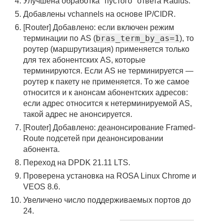
Улучшена обработка "пустого" ответа Radius.
Добавлены vchannels на основе IP/CIDR.
[Router] Добавлено: если включен режим
bras_term_by_as=1
терминации по AS (
), то
роутер (маршрутизация) применяется только
для тех абонентских AS, которые
терминируются. Если AS не терминируется —
роутер к пакету не применяется. То же самое
относится и к анонсам абонентских адресов:
если адрес относится к нетерминируемой AS,
такой адрес не анонсируется.
[Router] Добавлено: деанонсирование Framed-
Route подсетей при деанонсировании
абонента.
Переход на DPDK 21.11 LTS.
Проверена установка на ROSA Linux Chrome и
VEOS 8.6.
Увеличено число поддерживаемых портов до
24.