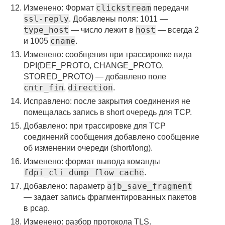
clickstream
Изменено: Формат
передачи
ssl-reply
. Добавлены поля: 1011 —
type_host
host
— число лежит в
— всегда 2
cname
и 1005
.
Изменено: сообщения при трассировке вида
DPI
(DEF_PROTO, CHANGE_PROTO,
STORED_PROTO) — добавлено поле
cntr_fin
direction
,
.
Исправлено: после закрытия соединения не
помещалась запись в short очередь для TCP.
Добавлено: при трассировке для TCP
соединений сообщения добавлено сообщение
об изменении очереди (short/long).
Изменено: формат вывода команды
fdpi_cli dump flow cache
.
ajb_save_fragment
Добавлено: параметр
— задает запись фрагментированных пакетов
в pcap.
Изменено: разбор протокола TLS.