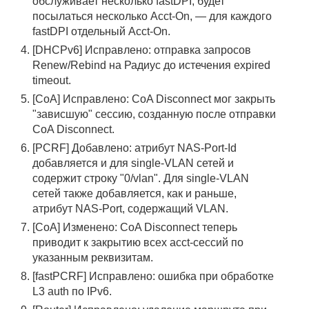
обслуживает несколько fastDPI, будет
посылаться несколько Acct-On, — для каждого
fastDPI отдельный Acct-On.
[DHCPv6] Исправлено: отправка запросов
Renew/Rebind на Радиус до истечения expired
timeout.
[CoA] Исправлено: CoA Disconnect мог закрыть
"зависшую" сессию, созданную после отправки
CoA Disconnect.
[PCRF] Добавлено: атрибут NAS-Port-Id
добавляется и для single-VLAN сетей и
содержит строку "0/vlan". Для single-VLAN
сетей также добавляется, как и раньше,
атрибут NAS-Port, содержащий VLAN.
[CoA] Изменено: CoA Disconnect теперь
приводит к закрытию всех acct-сессий по
указанным реквизитам.
[fastPCRF] Исправлено: ошибка при обработке
L3 auth по IPv6.