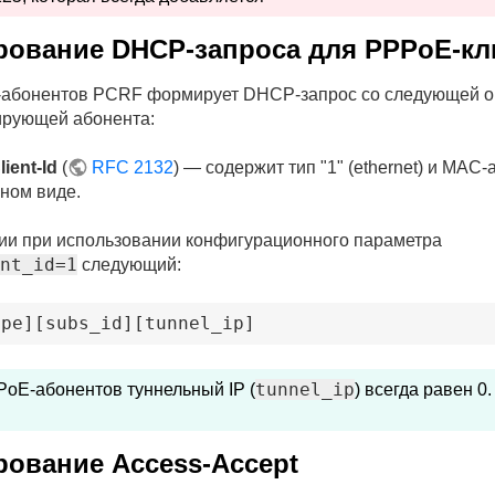
ование DHCP-запроса для PPPoE-кл
-абонентов PCRF формирует DHCP-запрос со следующей о
рующей абонента:
lient-Id
(
RFC 2132
) — содержит тип "1" (ethernet) и MAC
ном виде.
ии при использовании конфигурационного параметра
nt_id=1
следующий:
ype
]
[subs_id
]
[tunnel_ip
]
tunnel_ip
oE-абонентов туннельный IP (
) всегда равен 0.
ование Access-Accept