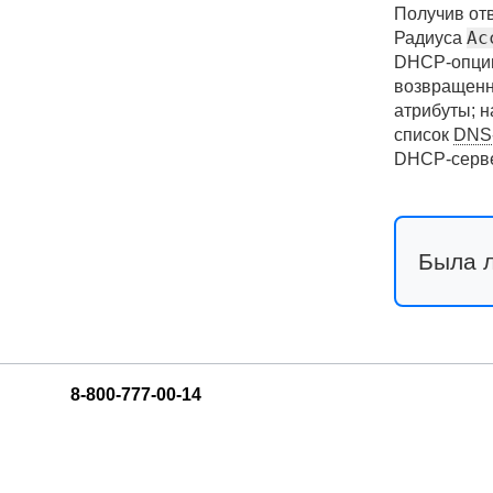
Получив от
Ac
Радиуса
DHCP-опци
возвращенн
атрибуты; н
список
DNS
DHCP-серв
Была 
8-800-777-00-14