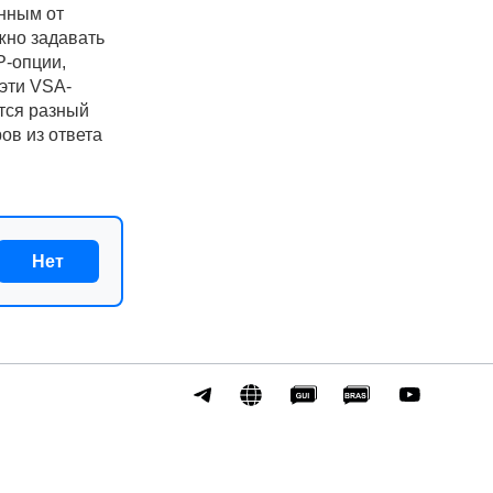
енным от
жно задавать
P-опции,
эти VSA-
тся разный
ов из ответа
Нет