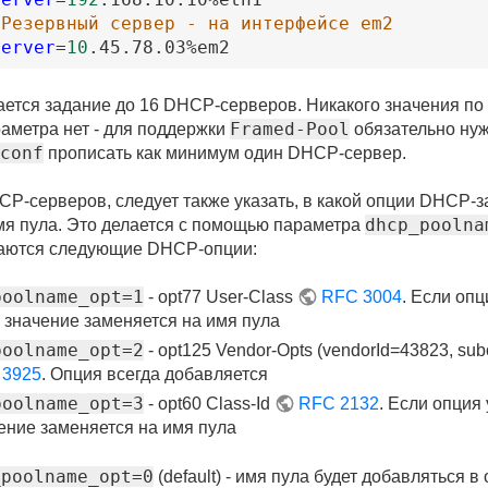
 Резервный сервер - на интерфейсе em2
server
=
10
.45
.78
.03
%em2
ется задание до 16 DHCP-серверов. Никакого значения по
Framed-Pool
аметра нет - для поддержки
обязательно нуж
conf
прописать как минимум один DHCP-сервер.
P-серверов, следует также указать, в какой опции DHCP-з
dhcp_poolna
мя пула. Это делается с помощью параметра
аются следующие DHCP-опции:
poolname_opt=1
- opt77 User-Class
RFC 3004
. Если оп
ё значение заменяется на имя пула
poolname_opt=2
- opt125 Vendor-Opts (vendorId=43823, sub
 3925
. Опция всегда добавляется
poolname_opt=3
- opt60 Class-Id
RFC 2132
. Если опция 
ение заменяется на имя пула
_poolname_opt=0
(default) - имя пула будет добавляться в 