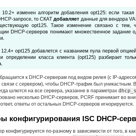
 10.2+ изменен алгоритм добавления opt125: если такая
DHCP-запросе, то СКАТ
добавляет
данные для вендора VAS
ществующую opt125. Такое изменение связано с тем, 
ации DHCP-серверов понимают множественное задание о
и.
12.4+ opt125 добавлется с названием пула первой опцией
и определении класса клиента (opt125) разбирает толь
.
бращается к DHCP-серверам под видом релея (с IP-адресо
 связи с сервером), чтобы DHCP-трафик был уникастным. 
dhcp_
гда шлются на все сервера, указанне в параметрах
ровано несколько DHCP-серверов, PCRF принимает во вн
ответ, ответы от остальных DHCP-серверов игнорируются.
ы конфигурирования ISC DHCP-серв
 конфигурируется по-разному в зависимости от того, в ка