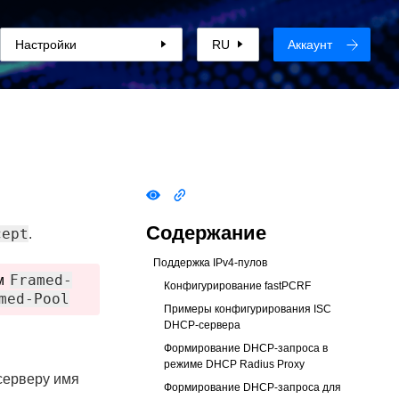
Настройки
RU
Аккаунт
Содержание
cept
.
Поддержка IPv4-пулов
Framed-
ем
Конфигурирование fastPCRF
med-Pool
Примеры конфигурирования ISC
DHCP-сервера
Формирование DHCP-запроса в
режиме DHCP Radius Proxy
серверу имя
Формирование DHCP-запроса для