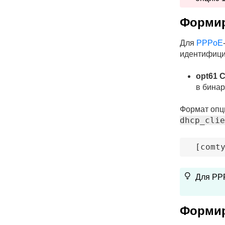
Формир
Для
PPPoE
идентифици
opt61 C
в бинар
Формат опц
dhcp_clie
[comt
Для PPP
Формир