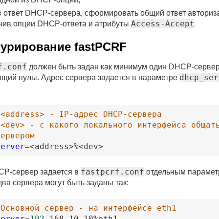
в ответ DHCP-сервера, сформировать общий ответ авториз
Access-Accept
нив опции DHCP-ответа и атрибуты
урирование fastPCRF
f.conf
должен быть задан как минимум один DHCP-сервер
dhcp_ser
щий пулы. Адрес сервера задается в параметре
 <address> - IP-адрес DHCP-сервера
 <dev> - с какого локального интерфейса общать
сервером
server
=
<address
>
%
<dev
>
fastpcrf.conf
P-сервер задается в
отдельным парамет
ва сервера могут быть заданы так:
 Основной сервер - на интерфейсе eth1
server
=
192
.168
.10
.10
%eth1