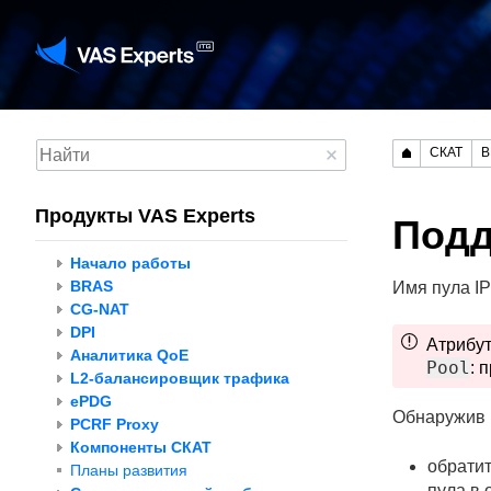
СКАТ
B
Продукты VAS Experts
Подд
Начало работы
BRAS
Имя пула I
CG-NAT
DPI
Атрибу
Аналитика QoE
Pool
: 
L2-балансировщик трафика
ePDG
Обнаружив 
PCRF Proxy
Компоненты СКАТ
обрати
Планы развития
пула в 