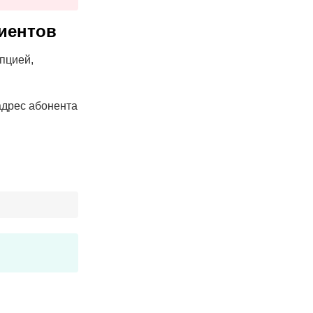
иентов
пцией,
-адрес абонента