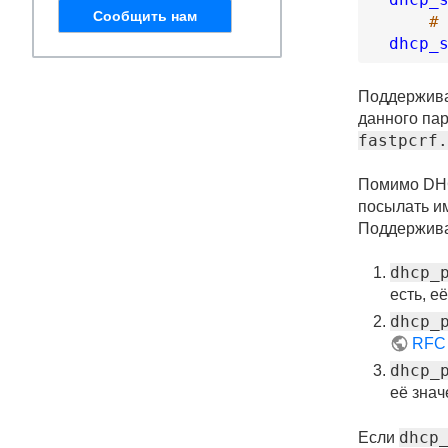
Сообщить нам
#
dhcp_
Поддержива
данного пар
fastpcrf.
Помимо DHC
посылать и
Поддержив
dhcp_
есть, е
dhcp_
RFC
dhcp_
её знач
dhcp
Если