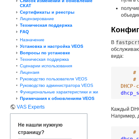
Список изменений и обновление
СКАТ
получи
Сертификаты и реестры
объеди
Лицензирование
Техническая поддержка
Конфиг
FAQ
Назначение
fastpcr
В
Установка и настройка VEOS
обслуживаю
Вопросы по установке
вида:
Техническая поддержка
Сценарии использования
#
Лицензия
#
Руководство пользователя VEOS
Руководство администратора VEOS
DHCP-
Функциональные характеристики и жизненный цикл VEOS
dhcp_
Примечания к обновлениям VEOS
VAS Experts
Каждый DHC
Например, д
Не нашли нужную
#
страницу?
dhcp_