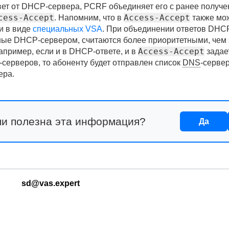
вет от DHCP-сервера, PCRF объединяет его с ранее получ
cess-Accept
Access-Accept
. Напомним, что в
также мо
и в виде
специальных VSA
. При объединении ответов DHC
ые DHCP-сервером, считаются более приоритетными, чем 
Access-Accept
апример, если и в DHCP-ответе, и в
задае
-серверов, то абоненту будет отправлен список
DNS
-сервер
ера.
ли полезна эта информация?
Да
sd@vas.expert