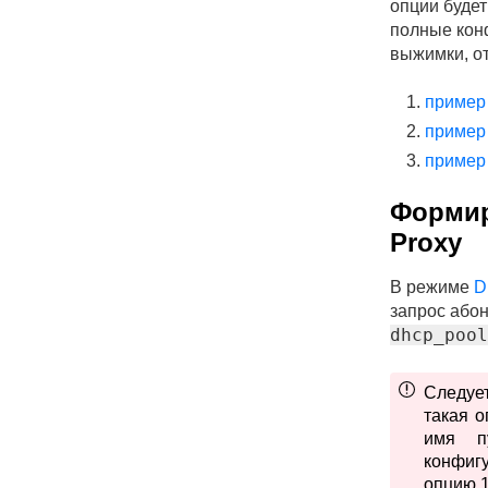
опции будет
полные ко
выжимки, о
пример
пример
пример
Формир
Proxy
В режиме
D
запрос абон
dhcp_pool
Следует
такая о
имя п
конфиг
опцию 1