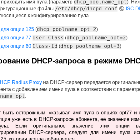
dhcp_poolname_opt
 приходить имя пула (параметр
). Ни
/etc/dhcp/dhcpd.conf
нфигурационные файлы
ISC 
тносящиеся к конфигурированию пула
dhcp_poolname_opt=2
 для опции 125
(
)
User-Class
dhcp_poolname_opt=2
 для опции 77
(
)
Class-Id
dhcp_poolname_opt=3
 для опции 60
(
)
ование DHCP-запроса в режиме DHC
HCP Radius Proxy
на DHCP-сервер передается оригиналь
ента с добавлением имени пула в соответствии с парамет
name_opt
.
 быть осторожным, указывая имя пула в опциях opt77 и o
пция уже есть в DHCP-запросе абонента, её значение изм
ула. Если оригинальное значение этих опции в
урировании DHCP-сервера, следует для имени пула ис
25, которая всегда добавляется