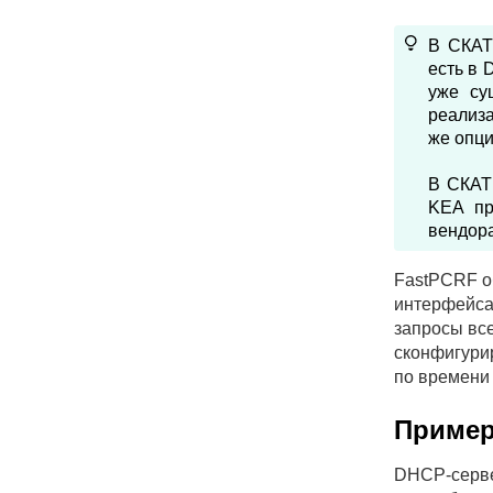
В СКАТ
есть в 
уже су
реализ
же опци
В СКАТ 
KEA пр
вендора
FastPCRF о
интерфейса
запросы все
сконфигури
по времени 
Пример
DHCP-сервер