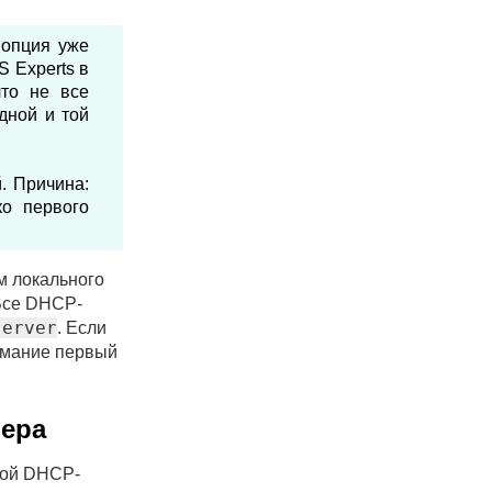
 опция уже
 Experts в
что не все
дной и той
. Причина:
ко первого
м локального
Все DHCP-
server
. Если
имание первый
ера
кой DHCP-