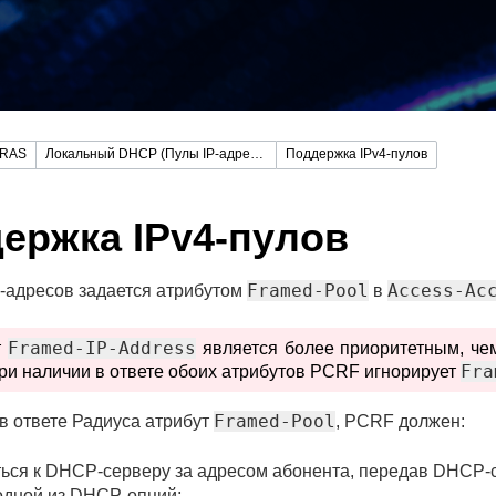
RAS
Локальный DHCP (Пулы IP-адресов)
Поддержка IPv4-пулов
ержка IPv4-пулов
Framed-Pool
Access-Ac
P-адресов задается атрибутом
в
Framed-IP-Address
т
является более приоритетным, ч
Fra
при наличии в ответе обоих атрибутов PCRF игнорирует
Framed-Pool
в ответе Радиуса атрибут
, PCRF должен:
ться к DHCP-серверу за адресом абонента, передав DHCP-
одной из DHCP-опций;