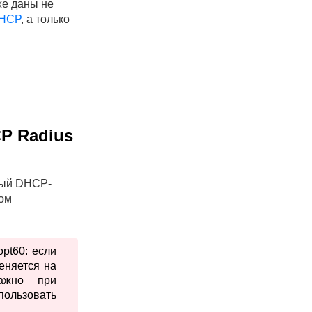
же даны не
DHCP
, а только
P Radius
ный DHCP-
ром
pt60: если
еняется на
ажно при
пользовать