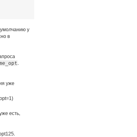
 умолчанию у
но в
апроса
me_opt
.
ция уже
opt=1)
уже есть,
opt125.