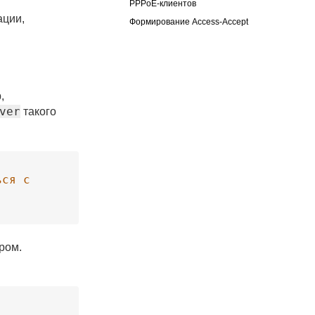
PPPoE-клиентов
ации,
Формирование Access-Accept
,
ver
такого
ся с 
ром.