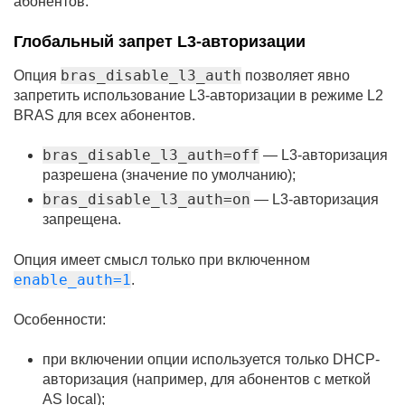
абонентов.
Глобальный запрет L3-авторизации
bras_disable_l3_auth
Опция
позволяет явно
запретить использование L3-авторизации в режиме L2
BRAS для всех абонентов.
bras_disable_l3_auth=off
— L3-авторизация
разрешена (значение по умолчанию);
bras_disable_l3_auth=on
— L3-авторизация
запрещена.
Опция имеет смысл только при включенном
enable_auth=1
.
Особенности:
при включении опции используется только DHCP-
авторизация (например, для абонентов с меткой
AS local);