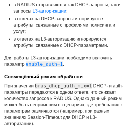
в RADIUS отправляются как DHCP-запросы, так и
запросы
L3-авторизации
;
в ответах на DHCP-запросы игнорируются
атрибуты, связанные с профилями полисинга и
услуг;
в ответах на L3-авторизацию игнорируются
атрибуты, связанные с DHCP-параметрами.
Для работы L3-авторизации необходимо включить
enable_auth=1
параметр
.
Совмещённый режим обработки
bras_dhcp_auth_mix=1
При значении
DHCP- и auth-
параметры передаются в одном ответе, что снижает
количество запросов к RADIUS. Однако данный режим
может быть неприменим в сценариях, где требования к
параметрам различаются (например, при разных
значениях Session-Timeout для DHCP и L3-
авторизации).