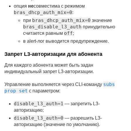
опция
не
совместима с режимом
bras_dhcp_auth_mix=0
:
bras_dhcp_auth_mix=0
при
значение
bras_disable_l3_auth
принудительно
off
считается равным
;
в alert-лог выводится предупреждение.
Запрет L3-авторизации для абонента
Для каждого абонента может быть задан
индивидуальный запрет L3-авторизации.
subs
Управление выполняется через CLI-команду
prop set
с параметром:
disable_l3_auth=1
— запретить L3-
авторизацию;
disable_l3_auth=0
— разрешить L3-
авторизацию (значение по умолчанию).