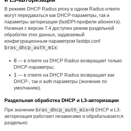
В режиме DHCP Radius proxy в одном Radius-ответе
могут передаваться как DHCP-параметры, так и
параметры авторизации (fastDPI-профили абонента).
Начиная с версии 7.4 доступен режим раздельной
обработки этих данных, задаваемый
конфигурационным параметром fastdpi.conf
bras_dhcp_auth_mix
:
0
— в ответе на DHCP Radius возвращает только
DHCP-параметры;
1
— в ответе на DHCP Radius возвращает как
DHCP-, так и auth-параметры (значение по
умолчанию).
л VEOS
Раздельная обработка DHCP и L3-авторизации
bras_dhcp_auth_mix=0
При значении
DHCP и L3-
авторизация работают независимо и обрабатываются
раздельно: